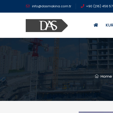
info@dasmakina.com.tr
+90 (216) 456 5
KU
Home